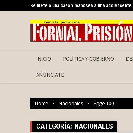
Se mete a una casa y manosea a una adolescente
Skip
Reabren el Periférico de Merida
to
content
INICIO
POLÍTICA Y GOBIERNO
DE
ANÚNCIATE
Home
Nacionales
Page 100
CATEGORÍA:
NACIONALES