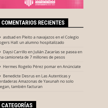
COMENTARIOS RECIENTES
asdsad
en
Pleito a navajazos en el Colegio
ogers Hall: un alumno hospitalizado
Daysi Carrillo
en
Julián Zacarías se pasea en
na camioneta de 7 millones de pesos
Hermes Rogelio Pérez pomar
en
Anúnciate
Benedicte Desrus
en
Las Autenticas y
erdaderas Amazonas de Yaxunah no solo
uegan, también facturan
CATEGORÍAS