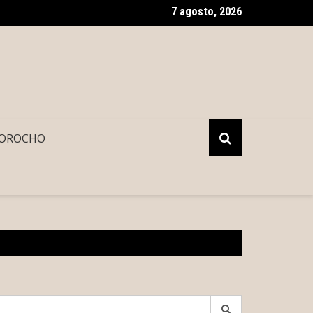
7 agosto, 2026
no del Renacimiento Maya facilitará traslados gratuitos vía Uber
OROCHO
earch