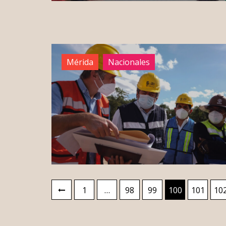
Mérida
Nacionales
Paginación
1
…
98
99
100
101
10
de
entradas