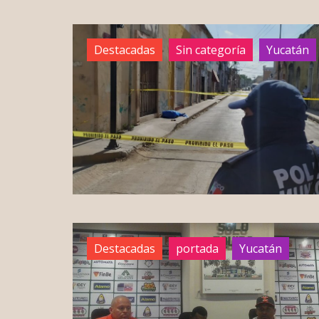
Destacadas
Sin categoría
Yucatán
Destacadas
portada
Yucatán