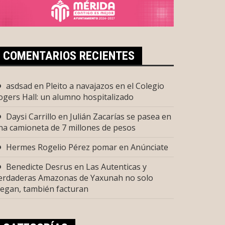
COMENTARIOS RECIENTES
asdsad
en
Pleito a navajazos en el Colegio
ogers Hall: un alumno hospitalizado
Daysi Carrillo
en
Julián Zacarías se pasea en
na camioneta de 7 millones de pesos
Hermes Rogelio Pérez pomar
en
Anúnciate
Benedicte Desrus
en
Las Autenticas y
erdaderas Amazonas de Yaxunah no solo
uegan, también facturan