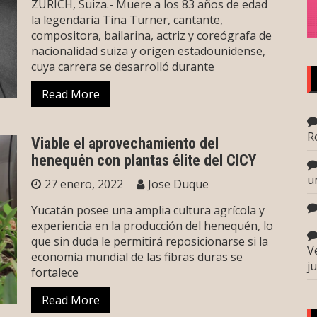
ZÚRICH, Suiza.- Muere a los 83 años de edad
la legendaria Tina Turner, cantante,
compositora, bailarina, actriz y coreógrafa de
nacionalidad suiza y origen estadounidense,
cuya carrera se desarrolló durante
Read More
R
Viable el aprovechamiento del
henequén con plantas élite del CICY
u
27 enero, 2022
Jose Duque
Yucatán posee una amplia cultura agrícola y
experiencia en la producción del henequén, lo
que sin duda le permitirá reposicionarse si la
V
economía mundial de las fibras duras se
j
fortalece
Read More