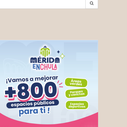
earch
r: