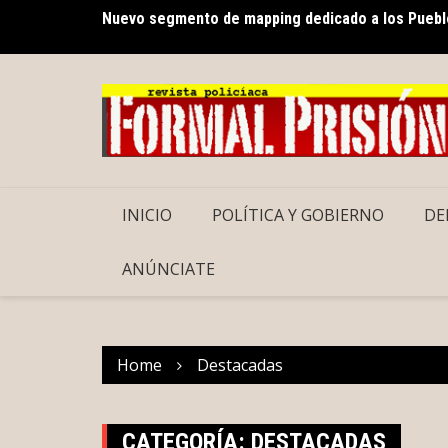
Nuevo segmento de mapping dedicado a los Pueblo
Skip
Cecilia Patrón impulsa la organización vecinal en 
to
delito
content
INICIO
POLÍTICA Y GOBIERNO
DE
ANÚNCIATE
Home
Destacadas
CATEGORÍA:
DESTACADAS