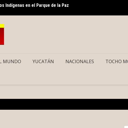
s Indígenas en el Parque de la Paz
Con re
Mérida y suma a comités para la prevención social del
L MUNDO
YUCATÁN
NACIONALES
TOCHO M