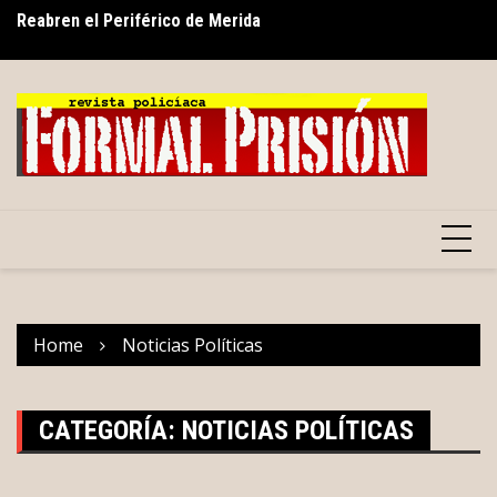
Skip
s
Reabren el Periférico de Merida
Go
to
gr
content
Home
Noticias Políticas
CATEGORÍA:
NOTICIAS POLÍTICAS