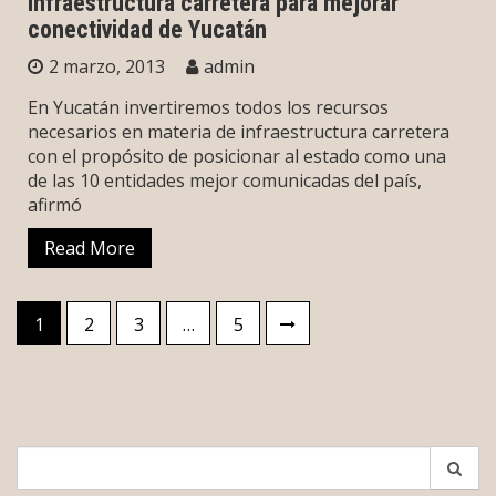
infraestructura carretera para mejorar
conectividad de Yucatán
2 marzo, 2013
admin
En Yucatán invertiremos todos los recursos
necesarios en materia de infraestructura carretera
con el propósito de posicionar al estado como una
de las 10 entidades mejor comunicadas del país,
afirmó
Read More
Paginación
1
2
3
…
5
de
entradas
Search
for: