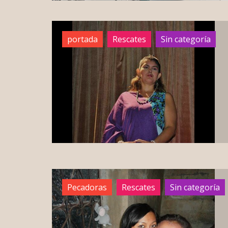
portada
Rescates
Sin categoría
Pecadoras
Rescates
Sin categoría