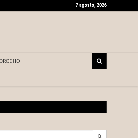
7 agosto, 2026
 se esconde en el tinaco, pero acaba sofocado y descubierto po
OROCHO
earch