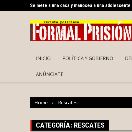
Se mete a una casa y manosea a una adolescente
Skip
Gobierno del Renacimiento Maya facilitará traslad
to
content
INICIO
POLÍTICA Y GOBIERNO
DE
ANÚNCIATE
Home
Rescates
CATEGORÍA:
RESCATES