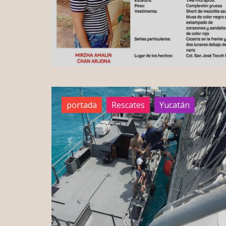
portada
Rescates
Yucatán