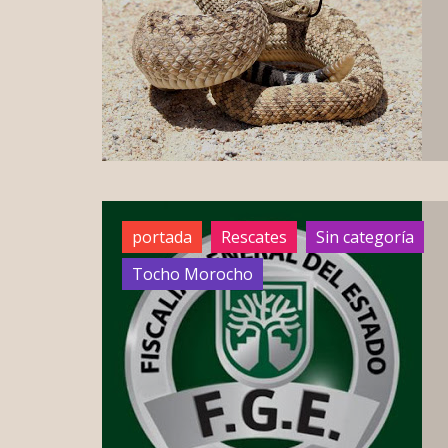
portada
Rescates
Sin categoría
Tocho Morocho