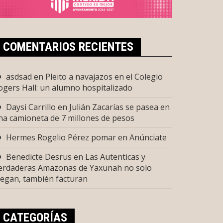
COMENTARIOS RECIENTES
asdsad
en
Pleito a navajazos en el Colegio
ogers Hall: un alumno hospitalizado
Daysi Carrillo
en
Julián Zacarías se pasea en
na camioneta de 7 millones de pesos
Hermes Rogelio Pérez pomar
en
Anúnciate
Benedicte Desrus
en
Las Autenticas y
erdaderas Amazonas de Yaxunah no solo
uegan, también facturan
CATEGORÍAS