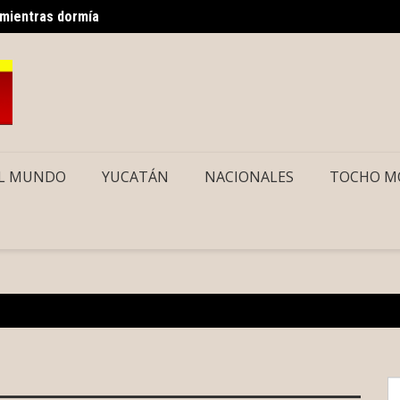
 mientras dormía
Sancho
os gratuitos vía Uber para usuarios del CREE
L MUNDO
YUCATÁN
NACIONALES
TOCHO M
S