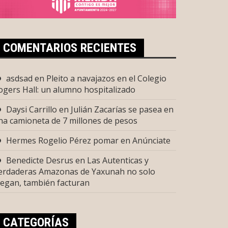
COMENTARIOS RECIENTES
asdsad
en
Pleito a navajazos en el Colegio
ogers Hall: un alumno hospitalizado
Daysi Carrillo
en
Julián Zacarías se pasea en
na camioneta de 7 millones de pesos
Hermes Rogelio Pérez pomar
en
Anúnciate
Benedicte Desrus
en
Las Autenticas y
erdaderas Amazonas de Yaxunah no solo
uegan, también facturan
CATEGORÍAS