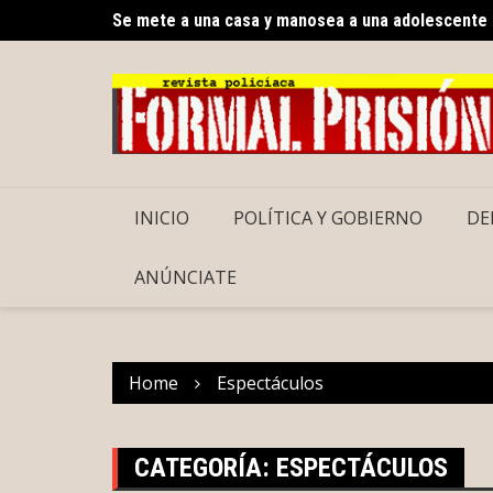
Skip
Gobierno del Renacimiento Maya facilitará traslad
to
content
INICIO
POLÍTICA Y GOBIERNO
DE
ANÚNCIATE
Home
Espectáculos
CATEGORÍA:
ESPECTÁCULOS