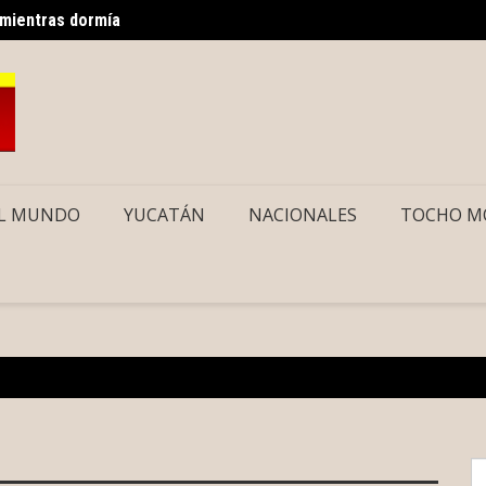
os gratuitos vía Uber para usuarios del CREE
Sancho
L MUNDO
YUCATÁN
NACIONALES
TOCHO M
S