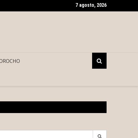
7 agosto, 2026
 se esconde en el tinaco, pero acaba sofocado y descubierto po
OROCHO
earch