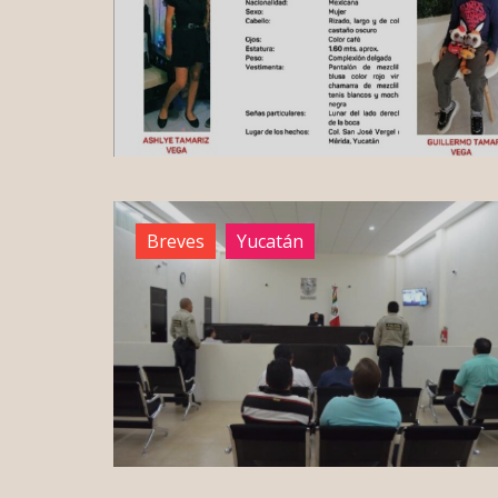
Breves
Yucatán