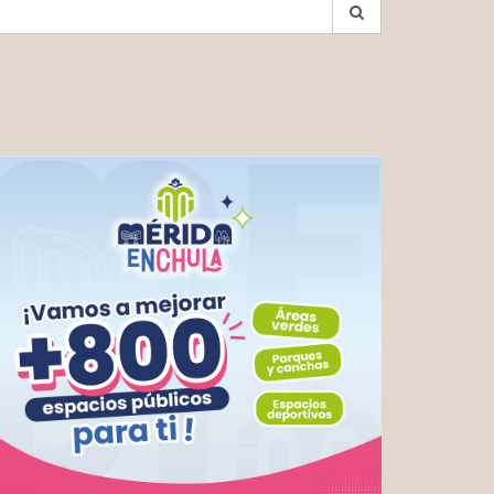
earch
r: