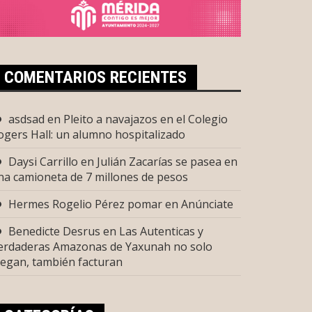
COMENTARIOS RECIENTES
asdsad
en
Pleito a navajazos en el Colegio
ogers Hall: un alumno hospitalizado
Daysi Carrillo
en
Julián Zacarías se pasea en
na camioneta de 7 millones de pesos
Hermes Rogelio Pérez pomar
en
Anúnciate
Benedicte Desrus
en
Las Autenticas y
erdaderas Amazonas de Yaxunah no solo
uegan, también facturan