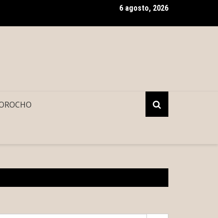
6 agosto, 2026
a Patrón impulsa la organización vecinal en Mérida y suma a comit
OROCHO