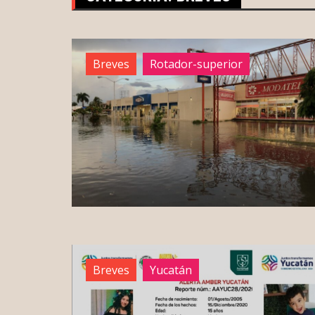
Breves
Rotador-superior
Breves
Yucatán