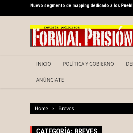
Skip
Nuevo segmento de mapping dedicado a los Pueblo
to
content
INICIO
POLÍTICA Y GOBIERNO
DE
ANÚNCIATE
Home
Breves
CATEGORÍA:
BREVES