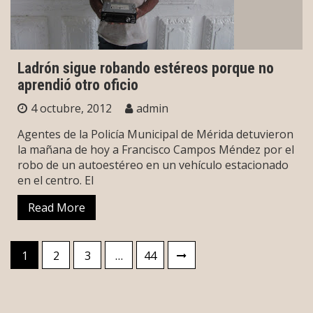
Ladrón sigue robando estéreos porque no
aprendió otro oficio
4 octubre, 2012
admin
Agentes de la Policía Municipal de Mérida detuvieron
la mañana de hoy a Francisco Campos Méndez por el
robo de un autoestéreo en un vehículo estacionado
en el centro. El
Read More
Paginación
1
2
3
…
44
de
entradas