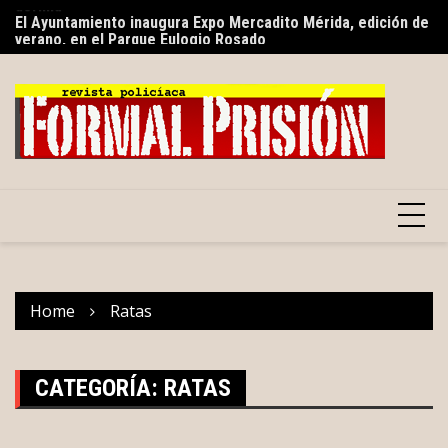
Skip
s
El Ayuntamiento inaugura Expo Mercadito Mérida, edición de
Ca
to
verano, en el Parque Eulogio Rosado
p
content
Home
Ratas
CATEGORÍA:
RATAS