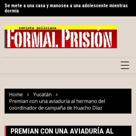
Skip
Se mete a una casa y manosea a una adolescente mientras
Tu
to
dormía
al
Como delincuente, ‘buscan’ a Layda Sansores en Madrid,
content
España
Home
Yucatán
Premian con una aviaduría al hermano del
coordinador de campaña de Huacho Díaz
PREMIAN CON UNA AVIADURÍA AL