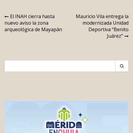
Navegación
El INAH cierra hasta
Mauricio Vila entrega la
nuevo aviso la zona
modernizada Unidad
de
arqueológica de Mayapán
Deportiva “Benito
entradas
Juárez”
Search
for: