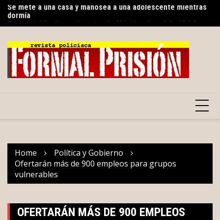
dormía
Skip
Qu
Torrencial lluvia en el centro de Mérida: récord de 134.4 mm
to
P
hasta las 16 horas
content
Home
Política y Gobierno
Ofertarán más de 900 empleos para grupos
vulnerables
OFERTARÁN MÁS DE 900 EMPLEOS