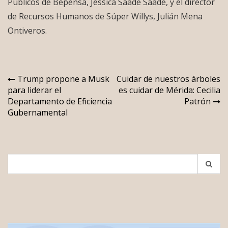
Públicos de Bepensa, Jessica Saade Saade, y el director
de Recursos Humanos de Súper Willys, Julián Mena
Ontiveros.
Navegación
Trump propone a Musk
Cuidar de nuestros árboles
para liderar el
es cuidar de Mérida: Cecilia
de
Departamento de Eficiencia
Patrón
entradas
Gubernamental
Search
for: