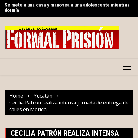
dormía
Skip
Gu
Con respaldo de la presidencia de la República,
to
pr
Renacimiento Maya fortalece la salud en Yucatán
content
Home
Yucatán
Cecilia Patrón realiza intensa jornada de entrega de
calles en Mérida
CECILIA PATRÓN REALIZA INTENSA