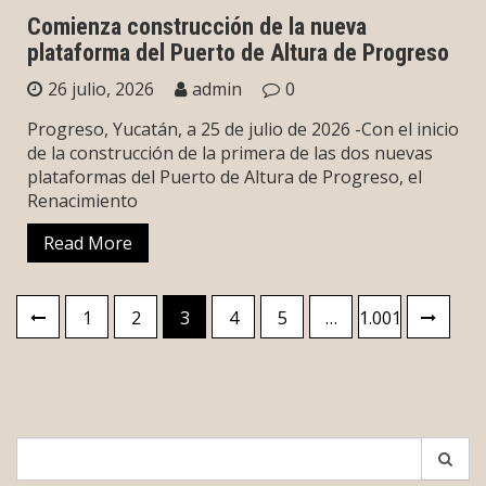
Comienza construcción de la nueva
plataforma del Puerto de Altura de Progreso
26 julio, 2026
admin
0
Progreso, Yucatán, a 25 de julio de 2026 -Con el inicio
de la construcción de la primera de las dos nuevas
plataformas del Puerto de Altura de Progreso, el
Renacimiento
Read More
Paginación
1
2
3
4
5
…
1.001
de
entradas
Search
for: