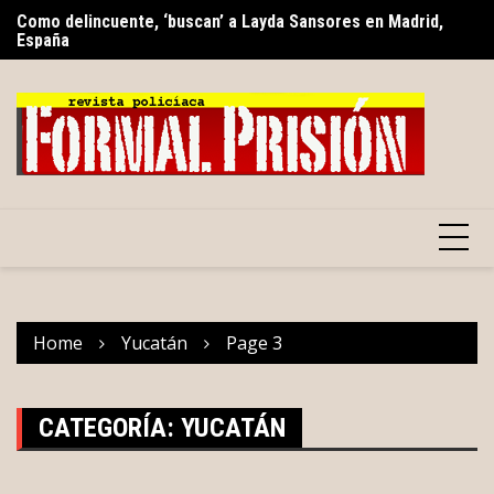
Skip
s
Como delincuente, ‘buscan’ a Layda Sansores en Madrid,
Tu
to
España
al
content
Home
Yucatán
Page 3
CATEGORÍA:
YUCATÁN