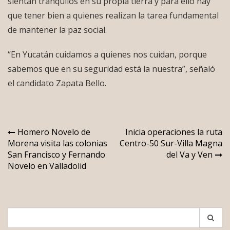
sientan tranquilos en su propia tierra y para ello hay
que tener bien a quienes realizan la tarea fundamental
de mantener la paz social.
“En Yucatán cuidamos a quienes nos cuidan, porque
sabemos que en su seguridad está la nuestra”, señaló
el candidato Zapata Bello.
Navegación
Homero Novelo de
Inicia operaciones la ruta
Morena visita las colonias
Centro-50 Sur-Villa Magna
de
San Francisco y Fernando
del Va y Ven
entradas
Novelo en Valladolid
Search
for: