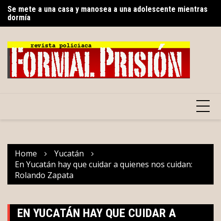
Skip
dormía
Re
to
Renacimiento Maya fortalece tradiciones y raíces que dan
ni
identidad a Yucatán
content
Home
Yucatán
En Yucatán hay que cuidar a quienes nos cuidan:
Rolando Zapata
EN YUCATÁN HAY QUE CUIDAR A