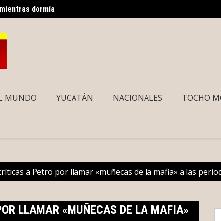
 mientras dormía
Sancho
os gratuitos vía Uber para usuarios del CREE
L MUNDO
YUCATÁN
NACIONALES
TOCHO M
críticas a Petro por llamar «muñecas de la mafia» a las perio
 POR LLAMAR «MUÑECAS DE LA MAFIA»
S