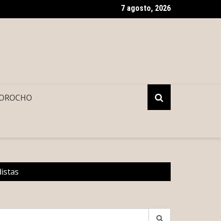
7 agosto, 2026
 se esconde en el tinaco, pero acaba sofocado y descubierto po
OROCHO
distas
earch