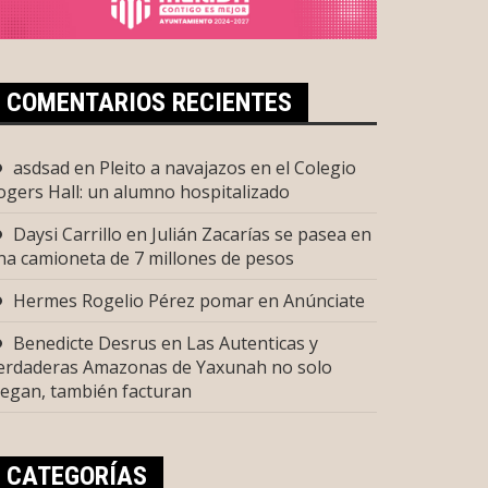
COMENTARIOS RECIENTES
asdsad
en
Pleito a navajazos en el Colegio
ogers Hall: un alumno hospitalizado
Daysi Carrillo
en
Julián Zacarías se pasea en
na camioneta de 7 millones de pesos
Hermes Rogelio Pérez pomar
en
Anúnciate
Benedicte Desrus
en
Las Autenticas y
erdaderas Amazonas de Yaxunah no solo
uegan, también facturan
CATEGORÍAS