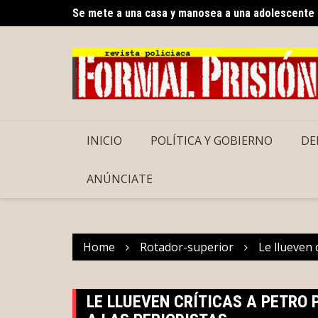
Skip
Se mete a una casa y manosea a una adolescente
Gobierno del Renacimiento Maya facilitará traslad
to
content
INICIO
POLÍTICA Y GOBIERNO
DE
ANÚNCIATE
Home
Rotador-superior
Le llueven 
LE LLUEVEN CRÍTICAS A PETRO