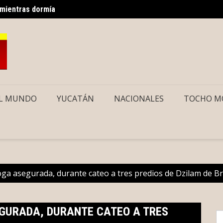
 mientras dormía
Gobier
L MUNDO
YUCATÁN
NACIONALES
TOCHO M
oga asegurada, durante cateo a tres predios de Dzilam de B
GURADA, DURANTE CATEO A TRES
S