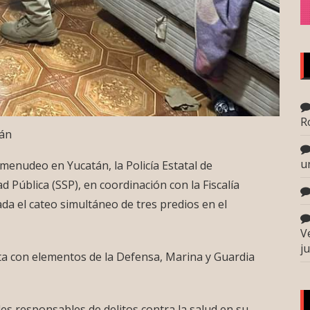
R
án
u
enudeo en Yucatán, la Policía Estatal de
d Pública (SSP), en coordinación con la Fiscalía
da el cateo simultáneo de tres predios en el
V
j
ta con elementos de la Defensa, Marina y Guardia
 responsables de delitos contra la salud en su