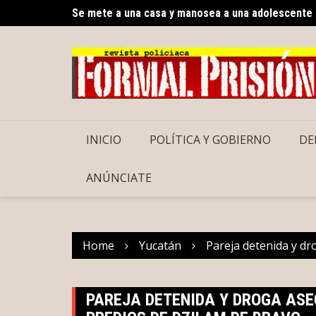
Se mete a una casa y manosea a una adolescente
Skip
Reabren el Periférico de Merida
to
content
INICIO
POLÍTICA Y GOBIERNO
DE
ANÚNCIATE
Home
Yucatán
Pareja detenida y dr
PAREJA DETENIDA Y DROGA ASE