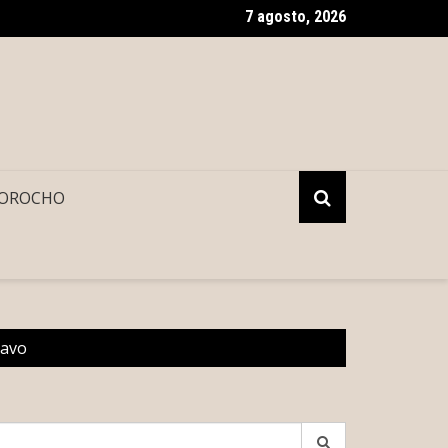
7 agosto, 2026
no del Renacimiento Maya facilitará traslados gratuitos vía Uber
OROCHO
ravo
earch