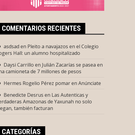
COMENTARIOS RECIENTES
asdsad
en
Pleito a navajazos en el Colegio
ogers Hall: un alumno hospitalizado
Daysi Carrillo
en
Julián Zacarías se pasea en
na camioneta de 7 millones de pesos
Hermes Rogelio Pérez pomar
en
Anúnciate
Benedicte Desrus
en
Las Autenticas y
erdaderas Amazonas de Yaxunah no solo
uegan, también facturan
CATEGORÍAS