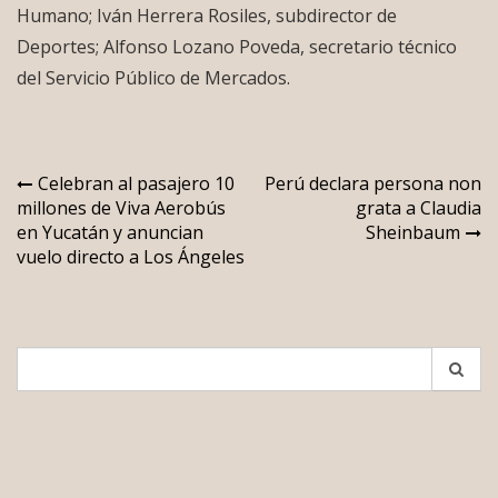
Humano; Iván Herrera Rosiles, subdirector de
Deportes; Alfonso Lozano Poveda, secretario técnico
del Servicio Público de Mercados.
Navegación
Celebran al pasajero 10
Perú declara persona non
millones de Viva Aerobús
grata a Claudia
de
en Yucatán y anuncian
Sheinbaum
entradas
vuelo directo a Los Ángeles
Search
for: