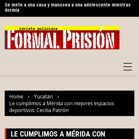
dormía
Skip
El
Para recordar: Muchacha Italiana Viene a Casarse, la
to
telenovela que le abrió el mundo a México
content
Home
Yucatán
Le cumplimos a Mérida con mejores espacios
deportivos: Cecilia Patrón
LE CUMPLIMOS A MÉRIDA CON