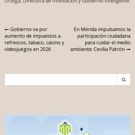
Ortega, Directora de Innovación y Gobierno Inteligente.
Navegación
Gobierno va por
En Mérida impulsamos la
aumento de impuestos a
participación ciudadana
de
refrescos, tabaco, casino y
para cuidar el medio
entradas
videojuegos en 2026
ambiente: Cecilia Patrón
Search
for: