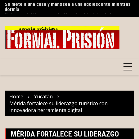
dormía
Skip
Sa
Gobierno del Renacimiento Maya facilitará traslados
to
de
gratuitos vía Uber para usuarios del CREE
content
Home
Yucatán
Mérida fortalece su liderazgo turístico con
innovadora herramienta digital
MÉRIDA FORTALECE SU LIDERAZGO