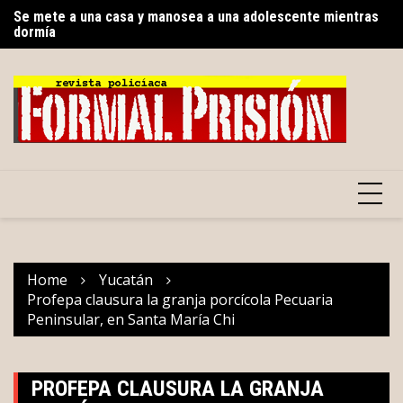
Skip
dormía
Go
Reabren el Periférico de Merida
to
gr
content
Home
Yucatán
Profepa clausura la granja porcícola Pecuaria
Peninsular, en Santa María Chi
PROFEPA CLAUSURA LA GRANJA