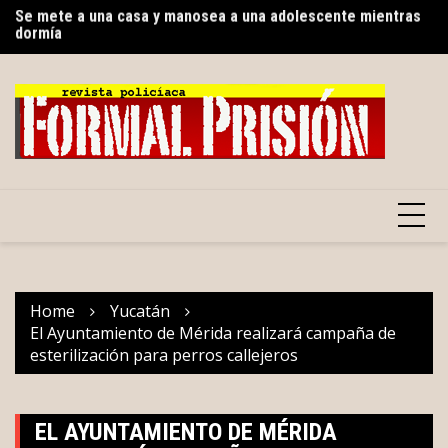
dormía
Skip
Re
Renacimiento Maya fortalece tradiciones y raíces que dan
to
ni
identidad a Yucatán
content
Home
Yucatán
El Ayuntamiento de Mérida realizará campaña de
esterilización para perros callejeros
EL AYUNTAMIENTO DE MÉRIDA