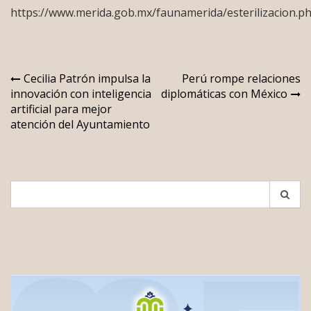
https://www.merida.gob.mx/faunamerida/esterilizacion.p
Navegación
Cecilia Patrón impulsa la
Perú rompe relaciones
innovación con inteligencia
diplomáticas con México
de
artificial para mejor
entradas
atención del Ayuntamiento
Search
for: