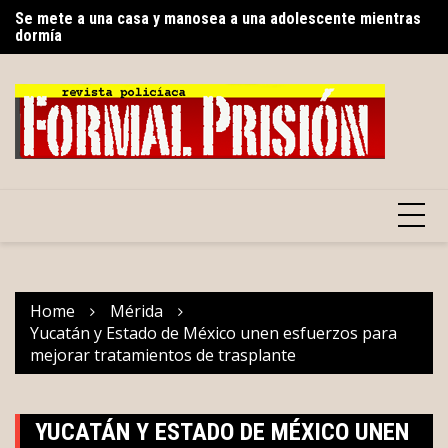
Skip
Se mete a una casa y manosea a una adolescente mientras
Gu
dormía
to
pr
Con respaldo de la presidencia de la República,
content
Renacimiento Maya fortalece la salud en Yucatán
Home
Mérida
Yucatán y Estado de México unen esfuerzos para
mejorar tratamientos de trasplante
YUCATÁN Y ESTADO DE MÉXICO UNEN