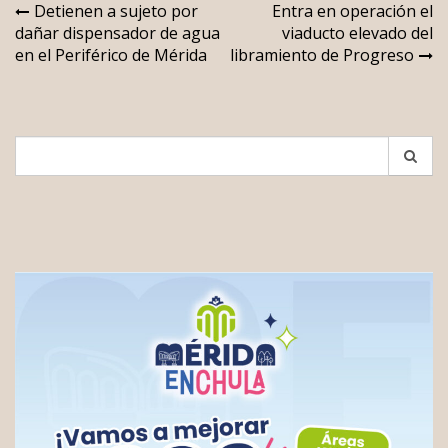
Navegación
Detienen a sujeto por
Entra en operación el
dañar dispensador de agua
viaducto elevado del
de
en el Periférico de Mérida
libramiento de Progreso
entradas
Search
for: