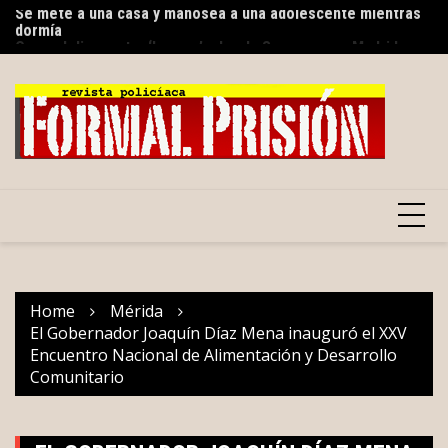
dormía
Skip
Tu
Como delincuente, ‘buscan’ a Layda Sansores en Madrid,
to
al
España
content
Home
Mérida
El Gobernador Joaquín Díaz Mena inauguró el XXV
Encuentro Nacional de Alimentación y Desarrollo
Comunitario