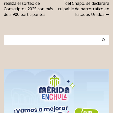
realiza el sorteo de
del Chapo, se declarará
de
Conscriptos 2025 con más
culpable de narcotráfico en
entradas
de 2,900 participantes
Estados Unidos
Search
for: