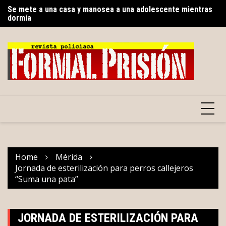
Skip
dormía
Tu
Como delincuente, ‘buscan’ a Layda Sansores en Madrid,
to
al
España
content
Home
Mérida
Jornada de esterilización para perros callejeros
“Suma una pata”
JORNADA DE ESTERILIZACIÓN PARA