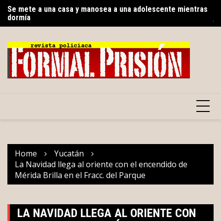
Skip
dormía
At
Inaugura Cecilia Patrón el primer centro municipal de la
to
Em
juventud en la historia de Mérida
content
Home
Yucatán
La Navidad llega al oriente con el encendido de
Mérida Brilla en el Fracc. del Parque
LA NAVIDAD LLEGA AL ORIENTE CON