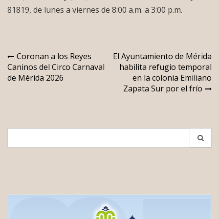
81819, de lunes a viernes de 8:00 a.m. a 3:00 p.m.
Navegación
Coronan a los Reyes
El Ayuntamiento de Mérida
Caninos del Circo Carnaval
habilita refugio temporal
de
de Mérida 2026
en la colonia Emiliano
entradas
Zapata Sur por el frío
Search
for: