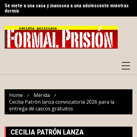
Se mete a una casa y manosea a una adolescente mientras
Skip
dormía
Sa
to
Gobierno del Renacimiento Maya facilitará traslados
de
gratuitos vía Uber para usuarios del CREE
content
Home
Mérida
Cecilia Patrón lanza convocatoria 2026 para la
entrega de cascos gratuitos
CECILIA PATRÓN LANZA