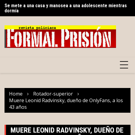
Skip
dormía
Co
Renacimiento Maya hace historia en atención a personas
to
E
autistas
content
Home
Rotador-superior
Muere Leonid Radvinsky, dueño de OnlyFans, a los
43 años
MUERE LEONID RADVINSKY, DUEÑO DE