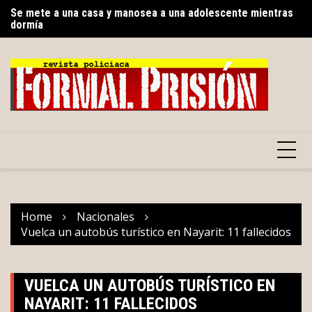
Skip
Se mete a una casa y manosea a una adolescente mientras
Qu
dormía
to
P
Torrencial lluvia en el centro de Mérida: récord de 134.4 mm
content
hasta las 16 horas
Home
Nacionales
Vuelca un autobús turístico en Nayarit: 11 fallecidos
VUELCA UN AUTOBÚS TURÍSTICO EN
NAYARIT: 11 FALLECIDOS