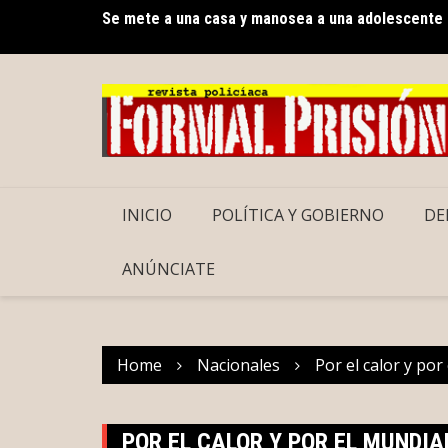
Skip
Se mete a una casa y manosea a una adolescente
to
Guardianas de las abejas meliponas: mujeres may
content
INICIO
POLÍTICA Y GOBIERNO
DE
ANÚNCIATE
Home
Nacionales
Por el calor y por 
POR EL CALOR Y POR EL MUNDIAL