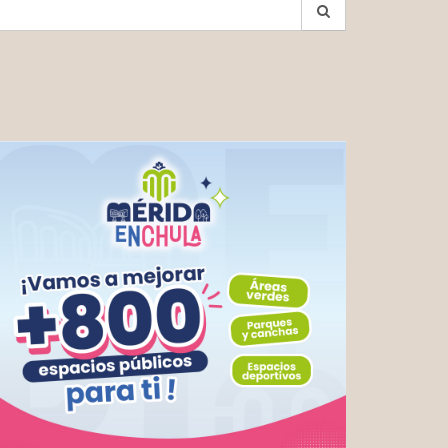
earch
r: