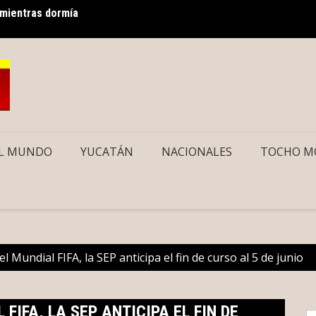
 mientras dormía
Le cae
as protegen las Xunáan Kaab de Yucatán
L MUNDO
YUCATÁN
NACIONALES
TOCHO M
el Mundial FIFA, la SEP anticipa el fin de curso al 5 de junio
 FIFA, LA SEP ANTICIPA EL FIN DE