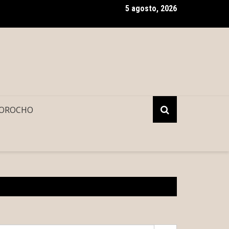
5 agosto, 2026
 un rayo a un futbolista y lo fulmina durante un partido
OROCHO