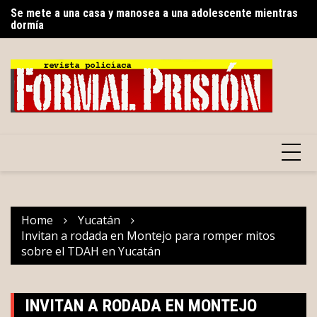
Skip
dormía
Go
Reabren el Periférico de Merida
to
gr
content
Home
Yucatán
Invitan a rodada en Montejo para romper mitos
sobre el TDAH en Yucatán
INVITAN A RODADA EN MONTEJO