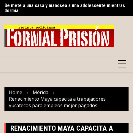
Skip
dormía
Re
Mesera apuñala a su compañera tras pelear por un cliente
to
mi
content
Home
Mérida
Renacimiento Maya capacita a trabajadores
yucatecos para empleos mejor pagados
RENACIMIENTO MAYA CAPACITA A