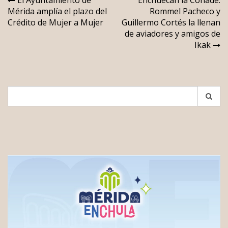
Navegación
Mérida amplía el plazo del
Rommel Pacheco y
de
Crédito de Mujer a Mujer
Guillermo Cortés la llenan
entradas
de aviadores y amigos de
Ikak
Search
for: