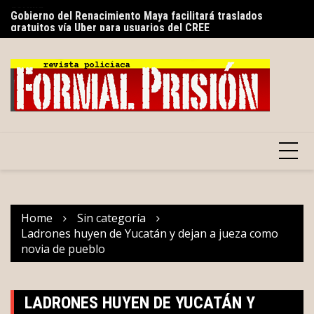
dormía
Skip
Sa
Gobierno del Renacimiento Maya facilitará traslados
to
de
gratuitos vía Uber para usuarios del CREE
content
Home
Sin categoría
Ladrones huyen de Yucatán y dejan a jueza como
novia de pueblo
LADRONES HUYEN DE YUCATÁN Y