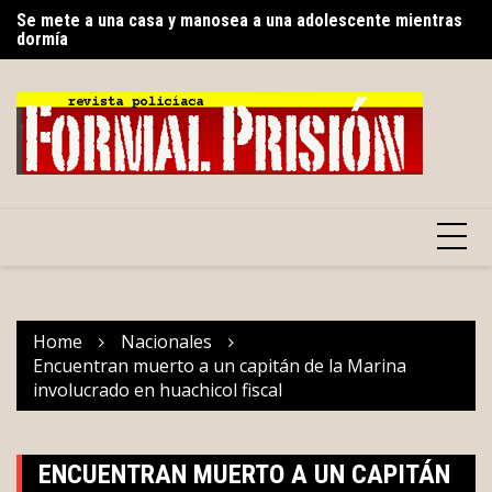
Skip
Se mete a una casa y manosea a una adolescente mientras
Sa
dormía
to
de
Gobierno del Renacimiento Maya facilitará traslados
content
gratuitos vía Uber para usuarios del CREE
Home
Nacionales
Encuentran muerto a un capitán de la Marina
involucrado en huachicol fiscal
ENCUENTRAN MUERTO A UN CAPITÁN