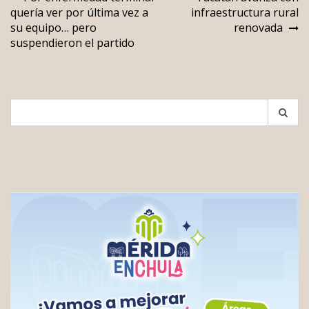
Navegación
quería ver por última vez a
infraestructura rural
de
su equipo… pero
renovada
entradas
suspendieron el partido
Search
for: