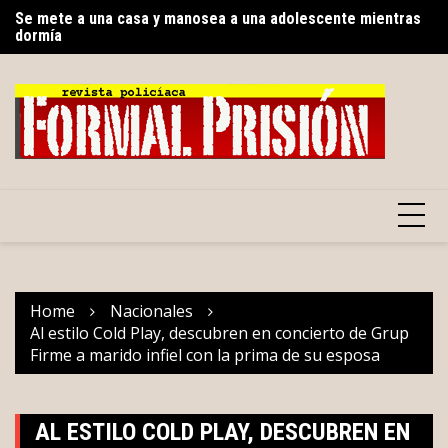
Se mete a una casa y manosea a una adolescente mientras
Skip
Ce
dormía
to
su
Nuevo segmento de mapping dedicado a los Pueblos
content
Indígenas en el Parque de la Paz
Home
Nacionales
Al estilo Cold Play, descubren en concierto de Grup
Firme a marido infiel con la prima de su esposa
AL ESTILO COLD PLAY, DESCUBREN EN