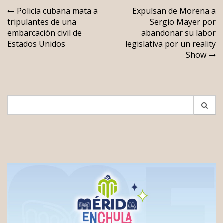
Navegación
Policía cubana mata a
Expulsan de Morena a
tripulantes de una
Sergio Mayer por
de
embarcación civil de
abandonar su labor
entradas
Estados Unidos
legislativa por un reality
Show
Search
for: