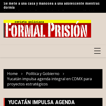
dormía
Skip
Tu
Como delincuente, ‘buscan’ a Layda Sansores en Madrid,
to
al
España
content
Home
Política y Gobierno
Yucatán impulsa agenda integral en CDMX para
proyectos estratégicos
YUCATÁN IMPULSA AGENDA