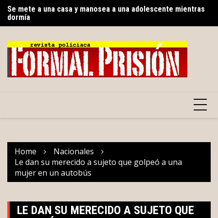
Skip
Se mete a una casa y manosea a una adolescente mientras
Sa
dormía
to
de
Gobierno del Renacimiento Maya facilitará traslados
content
gratuitos vía Uber para usuarios del CREE
Home
Nacionales
Le dan su merecido a sujeto que golpeó a una
mujer en un autobús
LE DAN SU MERECIDO A SUJETO QUE