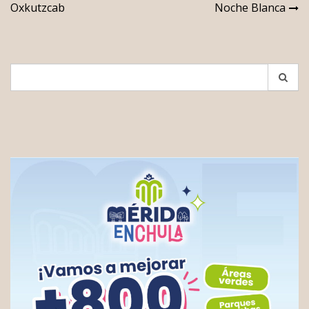
de
Oxkutzcab
Noche Blanca
entradas
Search
for: