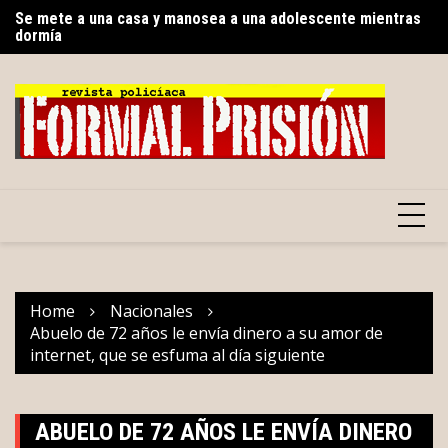
Se mete a una casa y manosea a una adolescente mientras
Skip
Sa
dormía
to
de
Gobierno del Renacimiento Maya facilitará traslados
content
gratuitos vía Uber para usuarios del CREE
Home
Nacionales
Abuelo de 72 años le envía dinero a su amor de
internet, que se esfuma al día siguiente
ABUELO DE 72 AÑOS LE ENVÍA DINERO