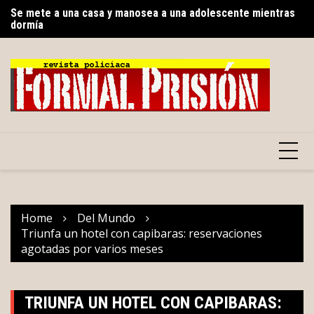
Skip
Se mete a una casa y manosea a una adolescente mientras
N
to
dormía
In
content
Home
Del Mundo
Triunfa un hotel con capibaras: reservaciones
agotadas por varios meses
TRIUNFA UN HOTEL CON CAPIBARAS: