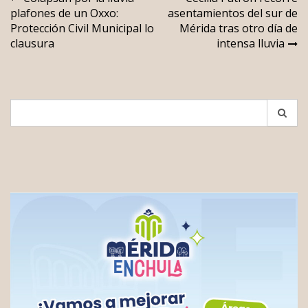
Navegación
plafones de un Oxxo:
asentamientos del sur de
de
Protección Civil Municipal lo
Mérida tras otro día de
entradas
clausura
intensa lluvia
Search
for: