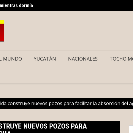
 mientras dormía
Como d
rsonas autistas
L MUNDO
YUCATÁN
NACIONALES
TOCHO M
a construye nuevos pozos para facilitar la absorción del 
STRUYE NUEVOS POZOS PARA
S