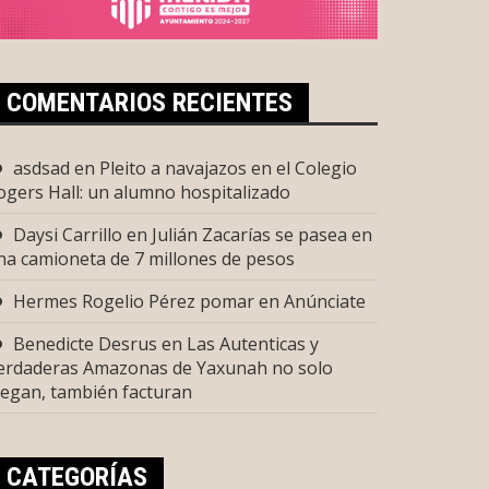
COMENTARIOS RECIENTES
asdsad
en
Pleito a navajazos en el Colegio
ogers Hall: un alumno hospitalizado
Daysi Carrillo
en
Julián Zacarías se pasea en
na camioneta de 7 millones de pesos
Hermes Rogelio Pérez pomar
en
Anúnciate
Benedicte Desrus
en
Las Autenticas y
erdaderas Amazonas de Yaxunah no solo
uegan, también facturan
CATEGORÍAS