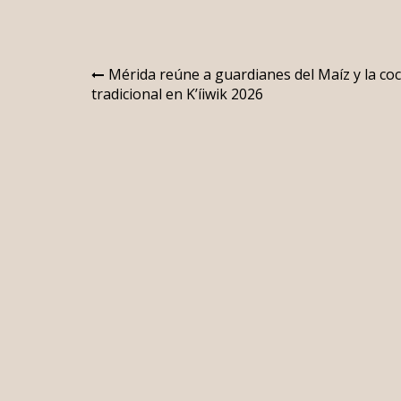
Navegación
Mérida reúne a guardianes del Maíz y la co
tradicional en K’íiwik 2026
de
entradas