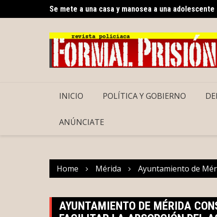
Skip
Se mete a una casa y manosea a una adolescente
Renacimiento Maya hace historia en atención a pe
to
content
INICIO
POLÍTICA Y GOBIERNO
DE
ANÚNCIATE
Home
Mérida
Ayuntamiento de Mérid
AYUNTAMIENTO DE MÉRIDA CON