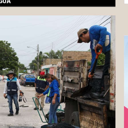
AGUA
fo