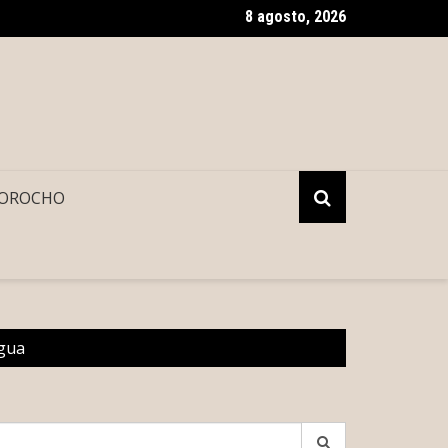
8 agosto, 2026
elincuente, ‘buscan’ a Layda Sansores en Madrid, España
OROCHO
agua
earch