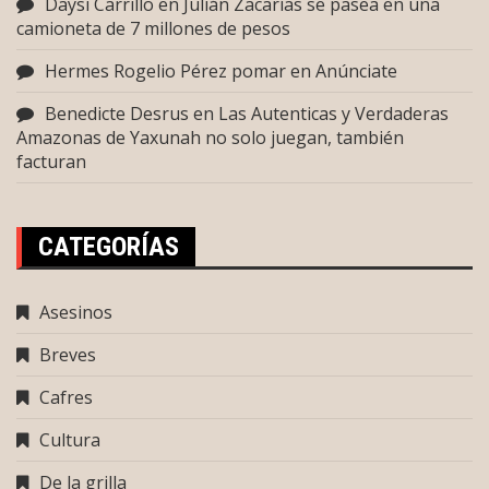
Daysi Carrillo
en
Julián Zacarías se pasea en una
camioneta de 7 millones de pesos
Hermes Rogelio Pérez pomar
en
Anúnciate
Benedicte Desrus
en
Las Autenticas y Verdaderas
Amazonas de Yaxunah no solo juegan, también
facturan
CATEGORÍAS
Asesinos
Breves
Cafres
Cultura
De la grilla