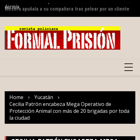
dormía
Skip
Re
Mesera apuñala a su compañera tras pelear por un cliente
to
mi
content
Home
Yucatán
Cecilia Patrón encabeza Mega Operativo de
Protección Animal con más de 20 brigadas por toda
la ciudad