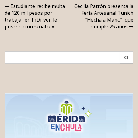
Navegación
Estudiante recibe multa
Cecilia Patrón presenta la
de 120 mil pesos por
Feria Artesanal Tunich
de
trabajar en InDriver: le
“Hecha a Mano”, que
entradas
pusieron un «cuatro»
cumple 25 años
Search
for: