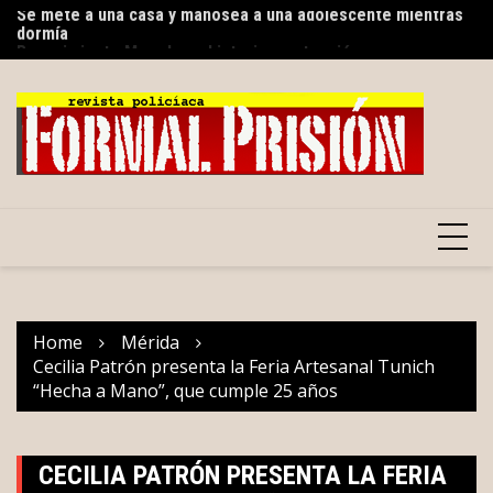
dormía
Skip
Co
Renacimiento Maya hace historia en atención a personas
to
E
autistas
content
Home
Mérida
Cecilia Patrón presenta la Feria Artesanal Tunich
“Hecha a Mano”, que cumple 25 años
CECILIA PATRÓN PRESENTA LA FERIA