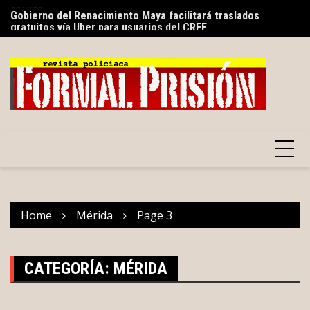
Skip
s
Gobierno del Renacimiento Maya facilitará traslados
Sa
to
gratuitos vía Uber para usuarios del CREE
de
content
Home
Mérida
Page 3
CATEGORÍA:
MÉRIDA