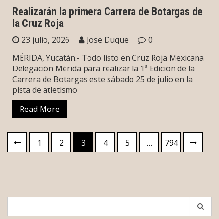
Realizarán la primera Carrera de Botargas de
la Cruz Roja
23 julio, 2026
Jose Duque
0
MÉRIDA, Yucatán.- Todo listo en Cruz Roja Mexicana
Delegación Mérida para realizar la 1ª Edición de la
Carrera de Botargas este sábado 25 de julio en la
pista de atletismo
Read More
Paginación
1
2
3
4
5
…
794
de
entradas
Search
for: