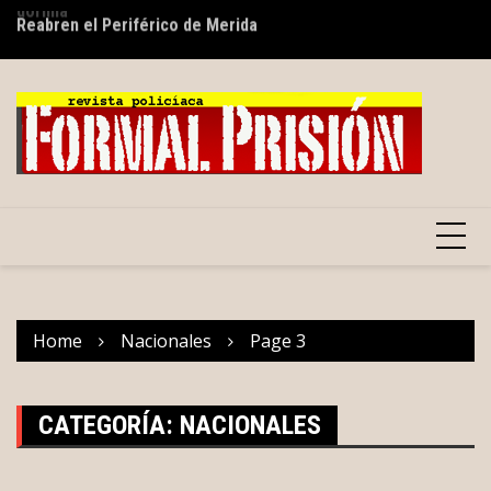
Skip
s
Reabren el Periférico de Merida
Go
to
gr
content
Home
Nacionales
Page 3
CATEGORÍA:
NACIONALES