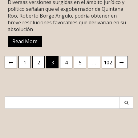
Diversas versiones surgidas en el ámbito jurídico y
político señalan que el exgobernador de Quintana
Roo, Roberto Borge Angulo, podría obtener en
breve resoluciones favorables que derivarían en su
absolución
Read More
Paginación
1
2
3
4
5
…
102
de
entradas
Search
for: