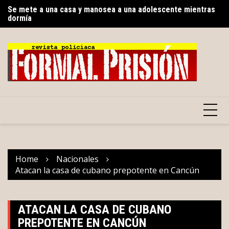
Skip
dormía
Sa
Gobierno del Renacimiento Maya facilitará traslados
to
de
gratuitos vía Uber para usuarios del CREE
content
Home
Nacionales
Atacan la casa de cubano prepotente en Cancún
ATACAN LA CASA DE CUBANO
PREPOTENTE EN CANCÚN