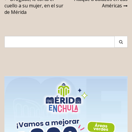
Navegación
cuello a su mujer, en el sur
Américas
de
de Mérida
entradas
Search
for: