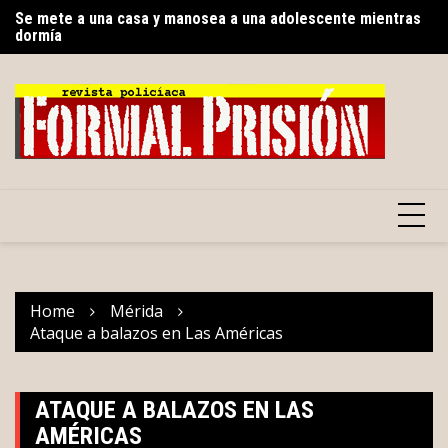
Skip
Se mete a una casa y manosea a una adolescente mientras
Sa
dormía
to
de
Gobierno del Renacimiento Maya facilitará traslados
content
gratuitos vía Uber para usuarios del CREE
Home
Mérida
Ataque a balazos en Las Américas
ATAQUE A BALAZOS EN LAS
AMÉRICAS